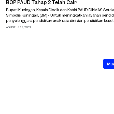
BOP PAUD Tahap 2 Telah Cair
Bupati Kuningan, Kepala Disdik dan Kabid PAUD DIKMAS Set
Simbolis Kuningan, (BM) - Untuk meningkatkan layanan pendid
penyelenggara pendidikan anak usia dini dan pendidikan kese
Purnama, SH.,MH serahkan dana Ban…
AGUSTUS 27, 2021
Mua