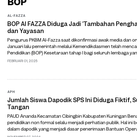
BOP
AL-FAZZA
BOP Al FAZZA Diduga Jadi 'Tambahan Pengha
dan Yayasan
Pengurus PKBM Al-Fazza saat dikonfirmasi awak media dan o
Januari lalu pemerintah melalui Kemendikdasmen telah menc
Pendidikan (BOP) Kesetaraan tahap I bagi seluruh lembaga yan
Kuningan sendiri, khusus untuk …
FEBRUARI 01, 2025
APH
Jumlah Siswa Dapodik SPS Ini Diduga Fiktif,
Tangan
PAUD Ananda Kecamatan Cibingbin Kabupaten Kuningan Bena
pendidikan non formal selalu menjadi perhatian publik. Hal ini
dalam dapodik yang menjadi dasar penerimaan Bantuan Opera
tidak sesuai realita alias fiktif. Pend…
NOVEMBER 07, 2024