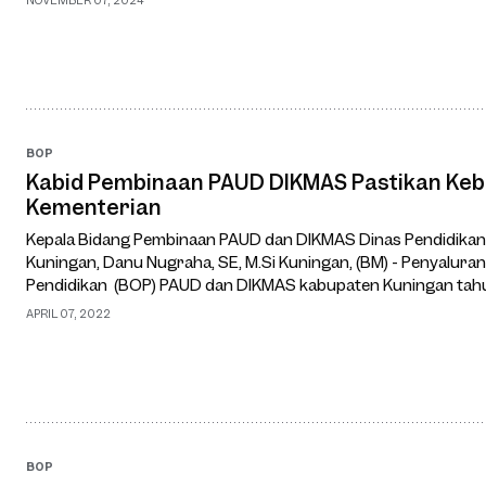
BOP
Kabid Pembinaan PAUD DIKMAS Pastikan Kebi
Kementerian
Kepala Bidang Pembinaan PAUD dan DIKMAS Dinas Pendidika
Kuningan, Danu Nugraha, SE, M.Si Kuningan, (BM) - Penyaluran
Pendidikan (BOP) PAUD dan DIKMAS kabupaten Kuningan tahun
Namun, dalam pelaksanaan penyaluran hibah sej…
APRIL 07, 2022
BOP