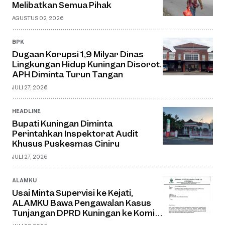
Melibatkan Semua Pihak
AGUSTUS 02, 2026
BPK
Dugaan Korupsi 1,9 Milyar Dinas
Lingkungan Hidup Kuningan Disorot.
APH Diminta Turun Tangan
JULI 27, 2026
HEADLINE
Bupati Kuningan Diminta
Perintahkan Inspektorat Audit
Khusus Puskesmas Ciniru
JULI 27, 2026
ALAMKU
Usai Minta Supervisi ke Kejati,
ALAMKU Bawa Pengawalan Kasus
Tunjangan DPRD Kuningan ke Komisi
III DPR RI