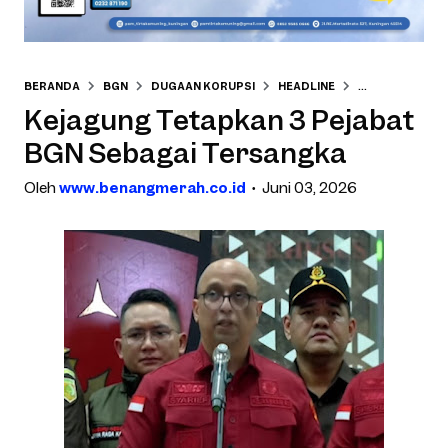
BERANDA
BGN
DUGAAN KORUPSI
HEADLINE
HUKUM
JAK
Kejagung Tetapkan 3 Pejabat
BGN Sebagai Tersangka
Oleh
www.benangmerah.co.id
Juni 03, 2026