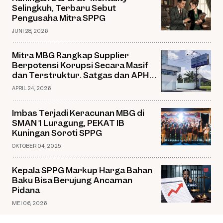
Selingkuh, Terbaru Sebut
Pengusaha Mitra SPPG
JUNI 28, 2026
Mitra MBG Rangkap Supplier
Berpotensi Korupsi Secara Masif
dan Terstruktur. Satgas dan APH
Jangan Jadi Penonton
APRIL 24, 2026
Imbas Terjadi Keracunan MBG di
SMAN 1 Luragung, PEKAT IB
Kuningan Soroti SPPG
OKTOBER 04, 2025
Kepala SPPG Markup Harga Bahan
Baku Bisa Berujung Ancaman
Pidana
MEI 06, 2026