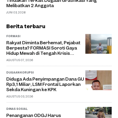
Tindakan Terkait Dugaan Gratifikasi Yang
Melibatkan 2 Anggota
JUNI 03, 2026
Berita terbaru
FORMASI
Rakyat Diminta Berhemat, Pejabat
Berpesta? FORMASI Soroti Gaya
Hidup Mewah di Tengah Krisis
Anggaran
AGUSTUS 07, 2026
DUGAAN KORUPSI
Diduga Ada Penyimpangan Dana GU
Rp3,1 Miliar, LSM Frontal Laporkan
Sekda Kuningan ke KPK
AGUSTUS 03, 2026
DINAS SOSIAL
Penanganan ODGJ Harus