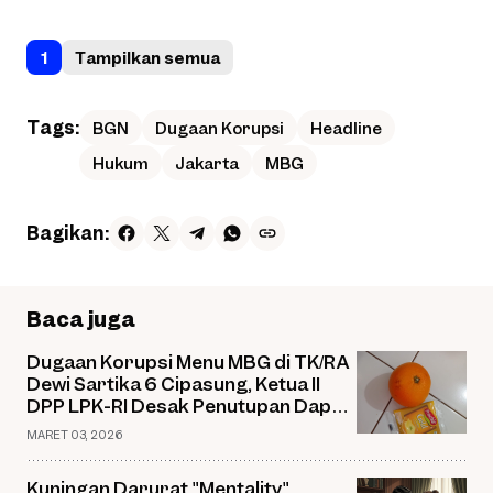
1
Tampilkan semua
Tags:
BGN
Dugaan Korupsi
Headline
Hukum
Jakarta
MBG
Bagikan:
Baca juga
Dugaan Korupsi Menu MBG di TK/RA
Dewi Sartika 6 Cipasung, Ketua II
DPP LPK-RI Desak Penutupan Dapur
SPPG 02
MARET 03, 2026
Kuningan Darurat "Mentality"