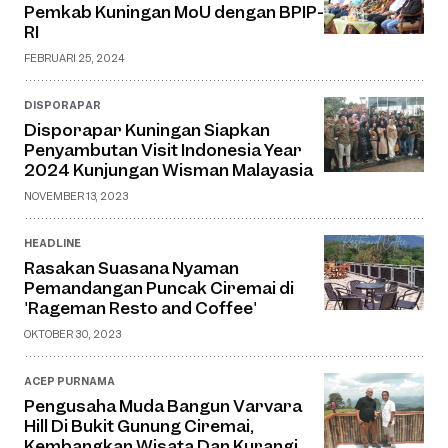
Pemkab Kuningan MoU dengan BPIP-
RI
FEBRUARI 25, 2024
DISPORAPAR
Disporapar Kuningan Siapkan
Penyambutan Visit Indonesia Year
2024 Kunjungan Wisman Malayasia
NOVEMBER 13, 2023
HEADLINE
Rasakan Suasana Nyaman
Pemandangan Puncak Ciremai di
'Rageman Resto and Coffee'
OKTOBER 30, 2023
ACEP PURNAMA
Pengusaha Muda Bangun Varvara
Hill Di Bukit Gunung Ciremai,
Kembangkan Wisata Dan Kurangi