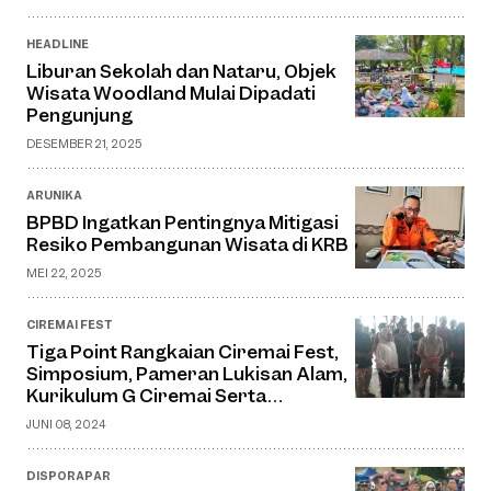
HEADLINE
Liburan Sekolah dan Nataru, Objek
Wisata Woodland Mulai Dipadati
Pengunjung
DESEMBER 21, 2025
ARUNIKA
BPBD Ingatkan Pentingnya Mitigasi
Resiko Pembangunan Wisata di KRB
MEI 22, 2025
CIREMAI FEST
Tiga Point Rangkaian Ciremai Fest,
Simposium, Pameran Lukisan Alam,
Kurikulum G Ciremai Serta
Discussion Kuningan Summit
JUNI 08, 2024
DISPORAPAR