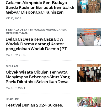
Gelaran Alimpaido Seni Budaya
Sunda Kaulinan Barudak kembali di
Gebyar Disporapar Kuningan
MEI 13, 2024
8 KEPALA DESA PENYANGGA WADUK DARMA
MENUNTUT JANJI
Delapan Desa penyangga OW
Waduk Darma datangi Kantor
pengelolaan Waduk Darma ( PT
Jaswita Jabar )
MARET 12, 2024
CIBULAN
Obyek Wisata Cibulan Ternyata
Menyimpan Beberapa Situs Yang
Perlu Diketahui Selain Ikan Dewa
MARET 11, 2024
HEADLINE
Festival Durian 2024 Sukses.