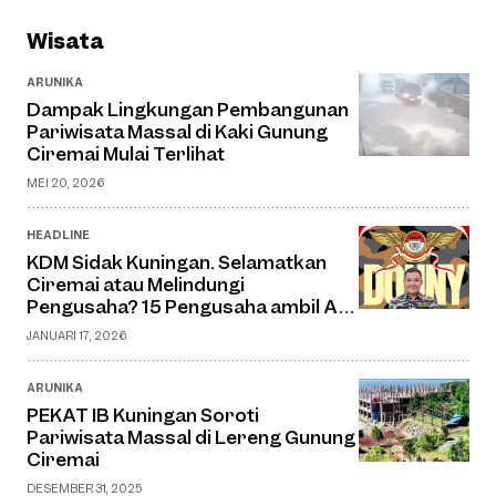
Wisata
ARUNIKA
Dampak Lingkungan Pembangunan
Pariwisata Massal di Kaki Gunung
Ciremai Mulai Terlihat
MEI 20, 2026
HEADLINE
KDM Sidak Kuningan. Selamatkan
Ciremai atau Melindungi
Pengusaha? 15 Pengusaha ambil Air
Ilegal Kok Dibiarkan
JANUARI 17, 2026
ARUNIKA
PEKAT IB Kuningan Soroti
Pariwisata Massal di Lereng Gunung
Ciremai
DESEMBER 31, 2025