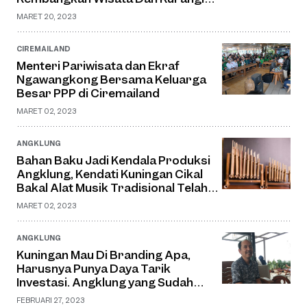
Angka Pengangguran
MARET 20, 2023
CIREMAILAND
Menteri Pariwisata dan Ekraf
Ngawangkong Bersama Keluarga
Besar PPP di Ciremailand
MARET 02, 2023
ANGKLUNG
Bahan Baku Jadi Kendala Produksi
Angklung, Kendati Kuningan Cikal
Bakal Alat Musik Tradisional Telah
mendunia
MARET 02, 2023
ANGKLUNG
Kuningan Mau Di Branding Apa,
Harusnya Punya Daya Tarik
Investasi. Angklung yang Sudah
Mendunia Mati Suri
FEBRUARI 27, 2023