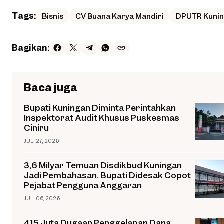
Tags:
Bisnis
CV Buana Karya Mandiri
DPUTR Kuni
Bagikan:
Baca juga
Bupati Kuningan Diminta Perintahkan
Inspektorat Audit Khusus Puskesmas
Ciniru
JULI 27, 2026
3,6 Milyar Temuan Disdikbud Kuningan
Jadi Pembahasan. Bupati Didesak Copot
Pejabat Pengguna Anggaran
JULI 06, 2026
415 Juta Dugaan Penggelapan Dana