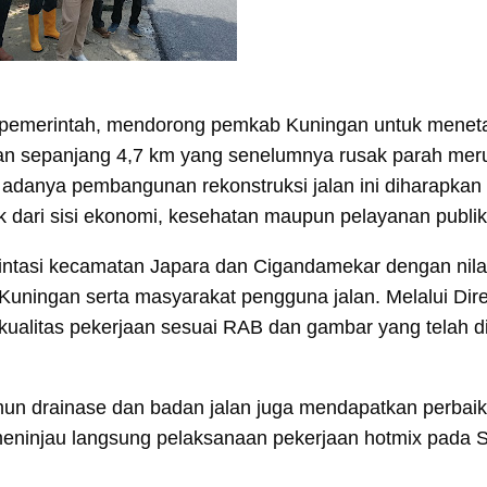
pemerintah, mendorong pemkab Kuningan untuk menet
an sepanjang 4,7 km yang senelumnya rusak parah me
 adanya pembangunan rekonstruksi jalan ini diharapkan
dari sisi ekonomi, kesehatan maupun pelayanan publi
ntasi kecamatan Japara dan Cigandamekar dengan nilai
ingan serta masyarakat pengguna jalan. Melalui Dir
kualitas pekerjaan sesuai RAB dan gambar yang telah d
amun drainase dan badan jalan juga mendapatkan perbai
 meninjau langsung pelaksanaan pekerjaan hotmix pada 