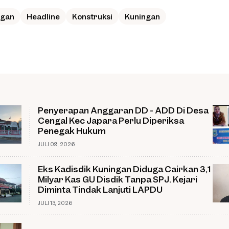
ngan
Headline
Konstruksi
Kuningan
Penyerapan Anggaran DD - ADD Di Desa
Cengal Kec Japara Perlu Diperiksa
Penegak Hukum
JULI 09, 2026
Eks Kadisdik Kuningan Diduga Cairkan 3,1
Milyar Kas GU Disdik Tanpa SPJ. Kejari
Diminta Tindak Lanjuti LAPDU
JULI 13, 2026