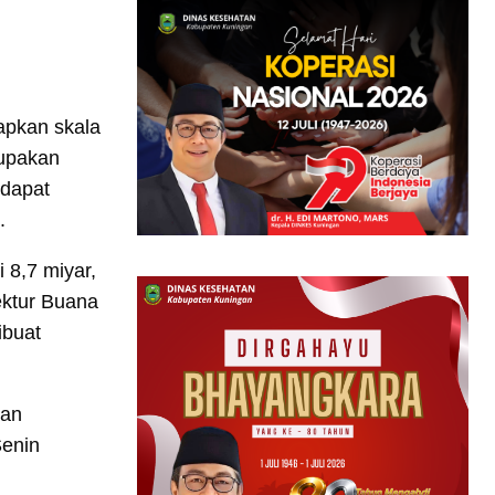
apkan skala
rupakan
 dapat
k.
 8,7 miyar,
ektur Buana
ibuat
kan
Senin