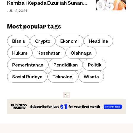
Kembali Kepada Dzuriah Sunan
Gunung Jati Yang Asli
JULI 15, 2024
Most popular tags
Bisnis
Crypto
Ekonomi
Headline
Hukum
Kesehatan
Olahraga
Pemerintahan
Pendidikan
Politik
Sosial Budaya
Teknologi
Wisata