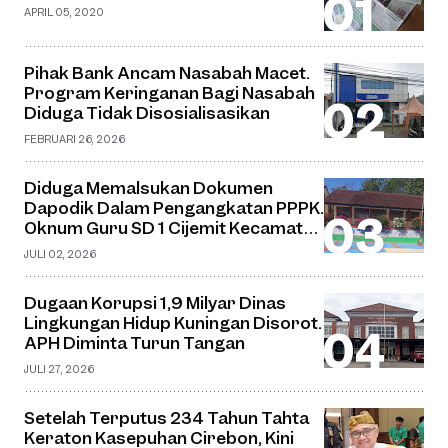
APRIL 05, 2020
Pihak Bank Ancam Nasabah Macet.
Program Keringanan Bagi Nasabah
Diduga Tidak Disosialisasikan
FEBRUARI 26, 2026
Diduga Memalsukan Dokumen
Dapodik Dalam Pengangkatan PPPK.
Oknum Guru SD 1 Cijemit Kecamatan
Ciniru Terancam Dipenjara
JULI 02, 2026
Dugaan Korupsi 1,9 Milyar Dinas
Lingkungan Hidup Kuningan Disorot.
APH Diminta Turun Tangan
JULI 27, 2026
Setelah Terputus 234 Tahun Tahta
Keraton Kasepuhan Cirebon, Kini