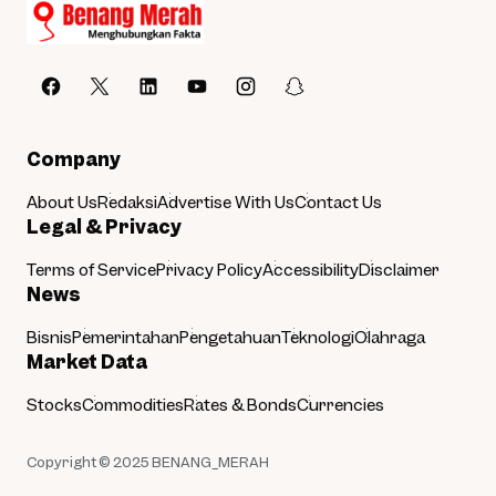
Company
About Us
Redaksi
Advertise With Us
Contact Us
Legal & Privacy
Terms of Service
Privacy Policy
Accessibility
Disclaimer
News
Bisnis
Pemerintahan
Pengetahuan
Teknologi
Olahraga
Market Data
Stocks
Commodities
Rates & Bonds
Currencies
Copyright © 2025
BENANG_MERAH