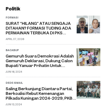
Politik
FORMASI
SURAT “HILANG” ATAU SENGAJA
DITAHAN? FORMASI TUDING ADA
PERMAINAN TERBUKA DI PKS
KUNINGAN
APRIL 07, 2026
BACABUP
Gemuruh Suara Demokrasi Adalah
Gemuruh Deklarasi, Dukung Calon
Bupati Yanuar Prihatin Untuk
Kuningan Maju!
JUNI 16, 2024
DEDE ISMAIL
Saling Berkunjung Diantara Partai,
Berkoalisi Rebut Kemenangan
Pilkada Kuningan 2024-2029, PKB
Merekomendasi Yanuar Prihatin
JUNI 13, 2024