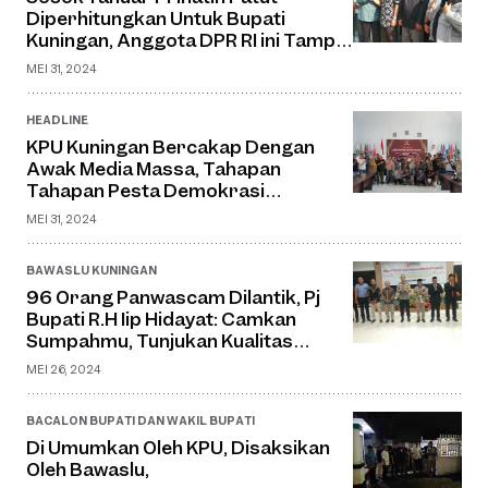
Diperhitungkan Untuk Bupati
Kuningan, Anggota DPR RI ini Tampil
Jadi Cabup 2024 Dari Partai PKB
MEI 31, 2024
HEADLINE
KPU Kuningan Bercakap Dengan
Awak Media Massa, Tahapan
Tahapan Pesta Demokrasi
Pilkadasung
MEI 31, 2024
BAWASLU KUNINGAN
96 Orang Panwascam Dilantik, Pj
Bupati R.H Iip Hidayat: Camkan
Sumpahmu, Tunjukan Kualitas
Demokrasi Pemilihan Umum
MEI 26, 2024
BACALON BUPATI DAN WAKIL BUPATI
Di Umumkan Oleh KPU, Disaksikan
Oleh Bawaslu,