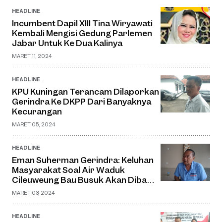
HEADLINE
Incumbent Dapil XIII Tina Wiryawati
Kembali Mengisi Gedung Parlemen
Jabar Untuk Ke Dua Kalinya
MARET 11, 2024
HEADLINE
KPU Kuningan Terancam Dilaporkan
Gerindra Ke DKPP Dari Banyaknya
Kecurangan
MARET 05, 2024
HEADLINE
Eman Suherman Gerindra: Keluhan
Masyarakat Soal Air Waduk
Cileuweung Bau Busuk Akan Dibawa
Ke Baleg
MARET 03, 2024
HEADLINE