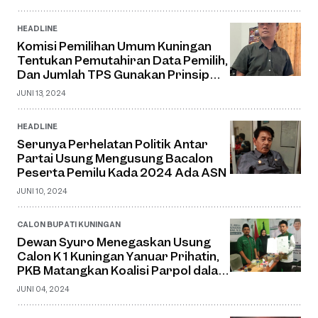
HEADLINE
Komisi Pemilihan Umum Kuningan
Tentukan Pemutahiran Data Pemilih,
Dan Jumlah TPS Gunakan Prinsip
Efektif Efesien Geografis
JUNI 13, 2024
HEADLINE
Serunya Perhelatan Politik Antar
Partai Usung Mengusung Bacalon
Peserta Pemilu Kada 2024 Ada ASN
JUNI 10, 2024
CALON BUPATI KUNINGAN
Dewan Syuro Menegaskan Usung
Calon K 1 Kuningan Yanuar Prihatin,
PKB Matangkan Koalisi Parpol dalam
Pilkada Kuningan
JUNI 04, 2024