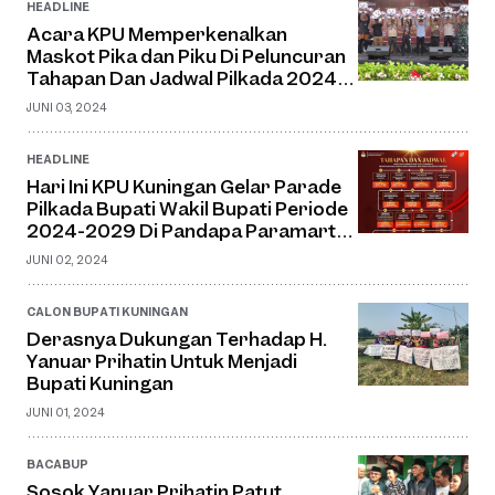
HEADLINE
Acara KPU Memperkenalkan
Maskot Pika dan Piku Di Peluncuran
Tahapan Dan Jadwal Pilkada 2024
Tidak Dihadiri Kepala SKPD
JUNI 03, 2024
HEADLINE
Hari Ini KPU Kuningan Gelar Parade
Pilkada Bupati Wakil Bupati Periode
2024-2029 Di Pandapa Paramarta
Kuningan
JUNI 02, 2024
CALON BUPATI KUNINGAN
Derasnya Dukungan Terhadap H.
Yanuar Prihatin Untuk Menjadi
Bupati Kuningan
JUNI 01, 2024
BACABUP
Sosok Yanuar Prihatin Patut