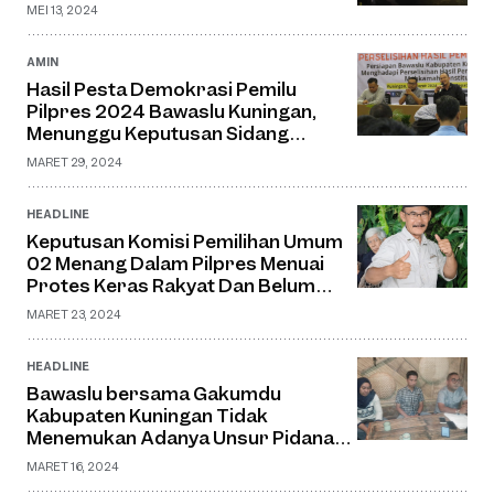
MEI 13, 2024
AMIN
Hasil Pesta Demokrasi Pemilu
Pilpres 2024 Bawaslu Kuningan,
Menunggu Keputusan Sidang
Sengketa MK
MARET 29, 2024
HEADLINE
Keputusan Komisi Pemilihan Umum
02 Menang Dalam Pilpres Menuai
Protes Keras Rakyat Dan Belum
Diterima Rakyat
MARET 23, 2024
HEADLINE
Bawaslu bersama Gakumdu
Kabupaten Kuningan Tidak
Menemukan Adanya Unsur Pidana
Money Politik Pemilu
MARET 16, 2024