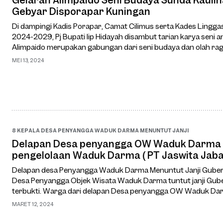
Gebyar Disporapar Kuningan
Di dampingi Kadis Porapar, Camat Cilimus serta Kades Lingga
2024-2029, Pj Bupati Iip Hidayah disambut tarian karya seni
Alimpaido merupakan gabungan dari seni budaya dan olah rag
Gubernur Jabar, saat itu Rid…
MEI 13, 2024
8 KEPALA DESA PENYANGGA WADUK DARMA MENUNTUT JANJI
Delapan Desa penyangga OW Waduk Darma 
pengelolaan Waduk Darma ( PT Jaswita Jaba
Delapan desa Penyangga Waduk Darma Menuntut Janji Guber
Desa Penyangga Objek Wisata Waduk Darma tuntut janji Gube
terbukti. Warga dari delapan Desa penyangga OW Waduk Darm
Kepala Desanya datangi Kantor Pengelo…
MARET 12, 2024