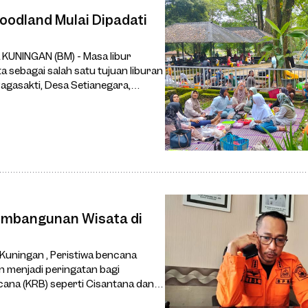
oodland Mulai Dipadati
KUNINGAN (BM) - Masa libur
a sebagai salah satu tujuan liburan
Ragasakti, Desa Setianegara,
Pembangunan Wisata di
Kuningan , Peristiwa bencana
 menjadi peringatan bagi
na (KRB) seperti Cisantana dan