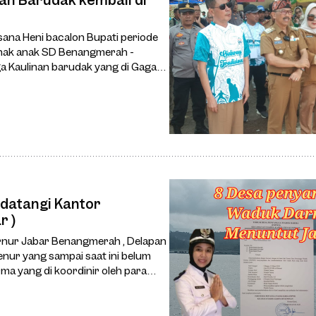
sana Heni bacalon Bupati periode
 anak anak SD Benangmerah -
a Kaulinan barudak yang di Gagas
datangi Kantor
r )
nur Jabar Benangmerah , Delapan
nur yang sampai saat ini belum
a yang di koordinir oleh para