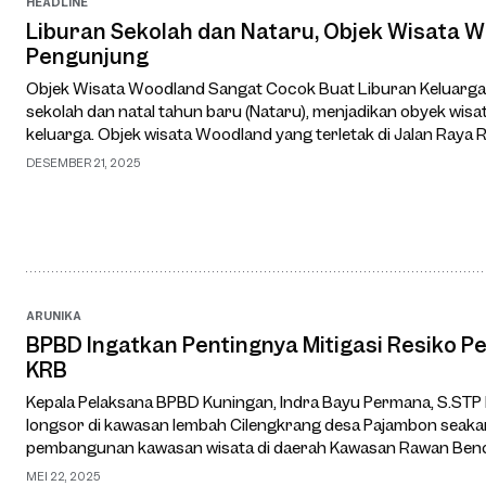
HEADLINE
Liburan Sekolah dan Nataru, Objek Wisata W
Pengunjung
Objek Wisata Woodland Sangat Cocok Buat Liburan Keluarga 
sekolah dan natal tahun baru (Nataru), menjadikan obyek wisat
keluarga. Objek wisata Woodland yang terletak di Jalan Raya 
Kecamatan Cilimus, Kabupaten …
DESEMBER 21, 2025
ARUNIKA
BPBD Ingatkan Pentingnya Mitigasi Resiko 
KRB
Kepala Pelaksana BPBD Kuningan, Indra Bayu Permana, S.STP 
longsor di kawasan lembah Cilengkrang desa Pajambon seakan
pembangunan kawasan wisata di daerah Kawasan Rawan Benca
Palutungan. Pemkab Kuningan diharapkan leb…
MEI 22, 2025