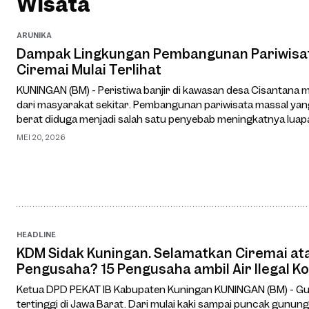
Wisata
ARUNIKA
Dampak Lingkungan Pembangunan Pariwisata
Ciremai Mulai Terlihat
KUNINGAN (BM) - Peristiwa banjir di kawasan desa Cisantana
dari masyarakat sekitar. Pembangunan pariwisata massal ya
berat diduga menjadi salah satu penyebab meningkatnya luapa
Berkurangnya daya resap ai…
MEI 20, 2026
HEADLINE
KDM Sidak Kuningan. Selamatkan Ciremai at
Pengusaha? 15 Pengusaha ambil Air Ilegal Ko
Ketua DPD PEKAT IB Kabupaten Kuningan KUNINGAN (BM) - 
tertinggi di Jawa Barat. Dari mulai kaki sampai puncak gu