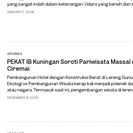
yang sangat indah dalam ketenangan. Udara yang bersih dan se
lereng gunung Ciremai. Tida…
JANUARI 17, 2026
ARUNIKA
PEKAT IB Kuningan Soroti Pariwisata Massal
Ciremai
Pembangunan Hotel dengan Konstruksi Berat di Lereng Gunu
Ekologi vs Pembangunan Wisata kerap kali menjadi polemik 
atau negara. Termasuk saat ini, pengembangan wisata di ler
kontroversi dari beberapa pihak pemerha…
DESEMBER 31, 2025