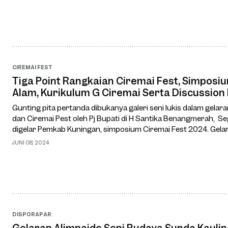
CIREMAI FEST
Tiga Point Rangkaian Ciremai Fest, Simposi
Alam, Kurikulum G Ciremai Serta Discussio
Gunting pita pertanda dibukanya galeri seni lukis dalam gela
dan Ciremai Pest oleh Pj Bupati di H Santika Benangmerah, S
digelar Pemkab Kuningan, simposium Ciremai Fest 2024. Gel
pun diikuti dari berbagi pel…
JUNI 08, 2024
DISPORAPAR
Gelaran Alimpaido Seni Budaya Sunda Kaulin