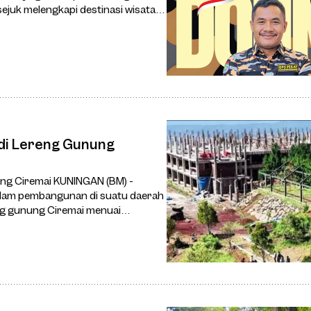
juk melengkapi destinasi wisata di
 di Lereng Gunung
ng Ciremai KUNINGAN (BM) -
dalam pembangunan di suatu daerah
eng gunung Ciremai menuai