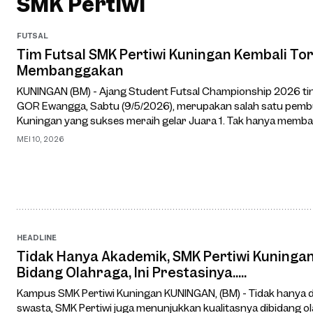
SMK Pertiwi
FUTSAL
Tim Futsal SMK Pertiwi Kuningan Kembali To
Membanggakan
KUNINGAN (BM) - Ajang Student Futsal Championship 2026 ti
GOR Ewangga, Sabtu (9/5/2026), merupakan salah satu pembuk
Kuningan yang sukses meraih gelar Juara 1. Tak hanya membawa
pemain andalan SMK Pertiwi Kuni…
MEI 10, 2026
HEADLINE
Tidak Hanya Akademik, SMK Pertiwi Kuningan
Bidang Olahraga, Ini Prestasinya.....
Kampus SMK Pertiwi Kuningan KUNINGAN, (BM) - Tidak hanya d
swasta, SMK Pertiwi juga menunjukkan kualitasnya dibidang o