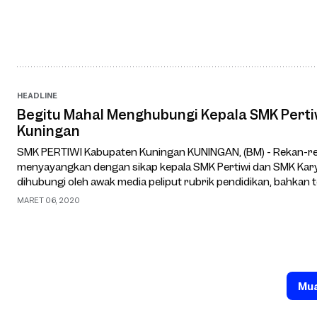
HEADLINE
Begitu Mahal Menghubungi Kepala SMK Perti
Kuningan
SMK PERTIWI Kabupaten Kuningan KUNINGAN, (BM) - Rekan-rekan Pers begitu sangat
menyayangkan dengan sikap kepala SMK Pertiwi dan SMK Karya
dihubungi oleh awak media peliput rubrik pendidikan, bahkan
ketemu dengan dua pejabat fungsional t…
MARET 06, 2020
Mua