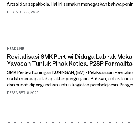
futsal dan sepakbola. Hal ini semakin menegaskan bahwa penin
sekolah ini berada pada j…
DESEMBER 22, 2025
HEADLINE
Revitalisasi SMK Pertiwi Diduga Labrak Mek
Yayasan Tunjuk Pihak Ketiga, P2SP Formalita
SMK Pertiwi Kuningan KUNINGAN, (BM) - Pelaksanaan Revitalisasi Sekolah di kabupaten Kuningan
sudah mencapai tahap akhir pengerjaan. Bahkan, untuk luncur
dan sudah dipergunakan untuk kegiatan pembelajaran. Progr
salah satu Program…
DESEMBER 16, 2025