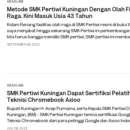
HEADLINE
Metode SMK Pertiwi Kuningan Dengan Olah Fik
Raga. Kini Masuk Usia 43 Tahun
Kolam Renang fasilitas olah raga di SMK Pertiwi resmi di buka Waki
saya menjabat hingga sekarang SMK Pertiwi ini perkembangan
kita harus bangga memiliki SMK pertiwi, SMK pertiwi ini mem
siswanya juga tidak h…
SEPTEMBER 28, 2022
HEADLINE
SMK Pertiwi Kuningan Dapat Sertifiksi Pelat
Teknisi Chromebook Axioo
Bupati Kuningan H. Acep Purnama, serta Kepala SMK Pertiwi De
Kuningan, (BM) - SMK Pertiwi Kuningan terima sertifikasi Google educator level 1 dan pelatihan
Teknisi Chromebook dari para petinggi Google dan Axioo Ind
disambut Bupati Kuningan H. …
JULI 26, 2022