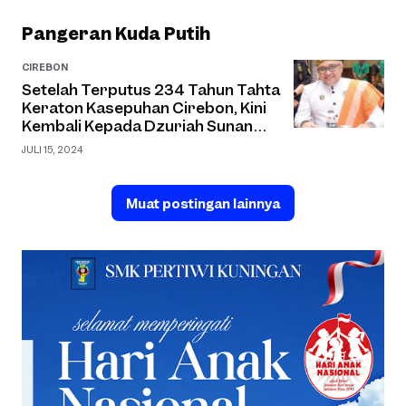
Pangeran Kuda Putih
CIREBON
Setelah Terputus 234 Tahun Tahta
Keraton Kasepuhan Cirebon, Kini
Kembali Kepada Dzuriah Sunan
Gunung Jati Yang Asli
JULI 15, 2024
Muat postingan lainnya