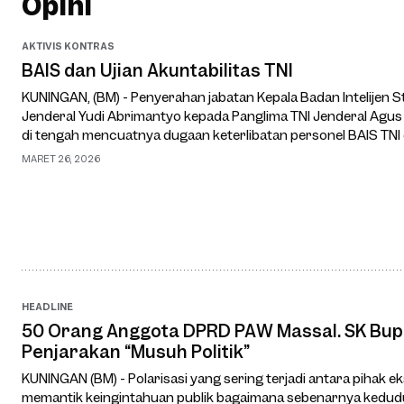
Opini
AKTIVIS KONTRAS
BAIS dan Ujian Akuntabilitas TNI
KUNINGAN, (BM) - Penyerahan jabatan Kepala Badan Intelijen St
Jenderal Yudi Abrimantyo kepada Panglima TNI Jenderal Agus
di tengah mencuatnya dugaan keterlibatan personel BAIS TNI
terhadap aktivis Kontr…
MARET 26, 2026
HEADLINE
50 Orang Anggota DPRD PAW Massal. SK Bup
Penjarakan “Musuh Politik”
KUNINGAN (BM) - Polarisasi yang sering terjadi antara pihak ekse
memantik keingintahuan publik bagaimana sebenarnya kedu