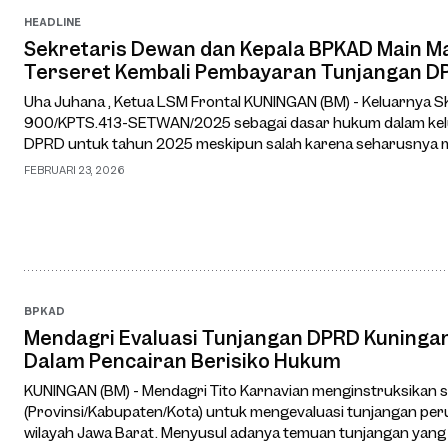
HEADLINE
Sekretaris Dewan dan Kepala BPKAD Main Ma
Terseret Kembali Pembayaran Tunjangan D
Uha Juhana , Ketua LSM Frontal KUNINGAN (BM) - Keluarnya 
900/KPTS.413-SETWAN/2025 sebagai dasar hukum dalam ke
DPRD untuk tahun 2025 meskipun salah karena seharusnya 
(Perbup) sesuai ketentuan yang sah sebagaimana dia…
FEBRUARI 23, 2026
BPKAD
Mendagri Evaluasi Tunjangan DPRD Kuningan.
Dalam Pencairan Berisiko Hukum
KUNINGAN (BM) - Mendagri Tito Karnavian menginstruksikan 
(Provinsi/Kabupaten/Kota) untuk mengevaluasi tunjangan p
wilayah Jawa Barat. Menyusul adanya temuan tunjangan yang din