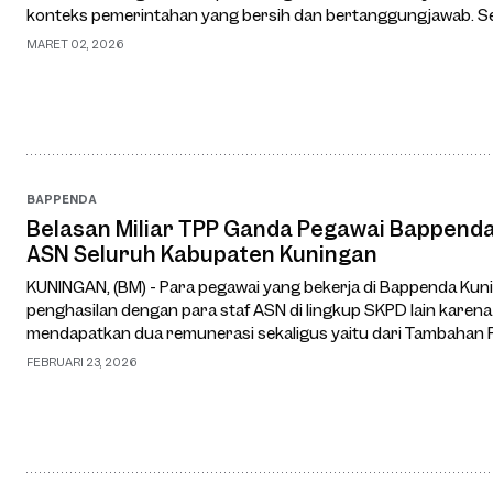
konteks pemerintahan yang bersih dan bertanggungjawab. S
DPRD Kuningan tentu harus diisi …
MARET 02, 2026
BAPPENDA
Belasan Miliar TPP Ganda Pegawai Bappenda.
ASN Seluruh Kabupaten Kuningan
KUNINGAN, (BM) - Para pegawai yang bekerja di Bappenda Ku
penghasilan dengan para staf ASN di lingkup SKPD lain kare
mendapatkan dua remunerasi sekaligus yaitu dari Tambahan P
Insentif Upah Pungut (UP) pajak padahal tu…
FEBRUARI 23, 2026