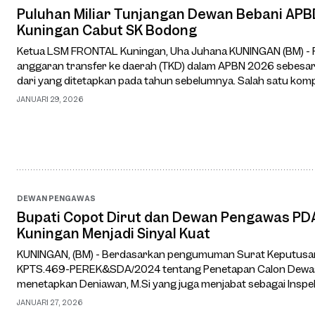
Puluhan Miliar Tunjangan Dewan Bebani APBD Mendesak Bupa
Kuningan Cabut SK Bodong
Ketua LSM FRONTAL Kuningan, Uha Juhana KUNINGAN (BM) -
anggaran transfer ke daerah (TKD) dalam APBN 2026 sebesar 
dari yang ditetapkan pada tahun sebelumnya. Salah satu kom
(DBH) bahkan turun hingga 70%. Keput…
JANUARI 29, 2026
DEWAN PENGAWAS
Bupati Copot Dirut dan Dewan Pengawas PD
Kuningan Menjadi Sinyal Kuat
KUNINGAN, (BM) - Berdasarkan pengumuman Surat Keputusan 
KPTS.469-PEREK&SDA/2024 tentang Penetapan Calon Dewas
menetapkan Deniawan, M.Si yang juga menjabat sebagai Inspe
Kuningan menjadi Dewan Pengawas periode 2…
JANUARI 27, 2026