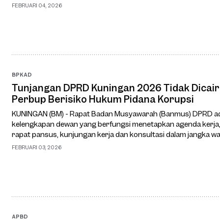
sesuai kebutuhan. Evaluasi ini di…
FEBRUARI 04, 2026
BPKAD
Tunjangan DPRD Kuningan 2026 Tidak Dicai
Perbup Berisiko Hukum Pidana Korupsi
KUNINGAN (BM) - Rapat Badan Musyawarah (Banmus) DPRD adal
kelengkapan dewan yang berfungsi menetapkan agenda kerja,
rapat pansus, kunjungan kerja dan konsultasi dalam jangka w
bertujuan memastikan seluruh keg…
FEBRUARI 03, 2026
APBD