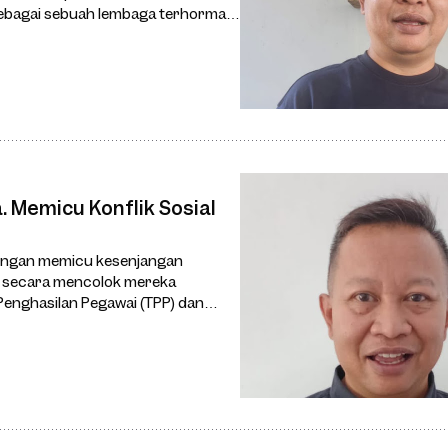
ebagai sebuah lembaga terhormat,
 Memicu Konflik Sosial
ningan memicu kesenjangan
na secara mencolok mereka
enghasilan Pegawai (TPP) dan