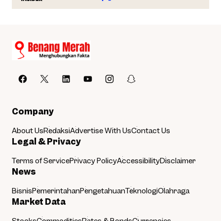
Company
About Us
Redaksi
Advertise With Us
Contact Us
Legal & Privacy
Terms of Service
Privacy Policy
Accessibility
Disclaimer
News
Bisnis
Pemerintahan
Pengetahuan
Teknologi
Olahraga
Market Data
Stocks
Commodities
Rates & Bonds
Currencies